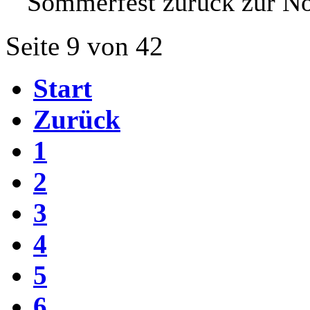
Sommerfest zurück zur No
Seite 9 von 42
Start
Zurück
1
2
3
4
5
6