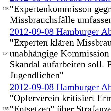
"Expertenkommisson gegrü
163
Missbrauchsfälle umfassen
2012-09-08 Hamburger Ab
"Experten klären Missbrau
unabhängige Kommission e
164
Skandal aufarbeiten soll. 
Jugendlichen"
2012-09-08 Hamburger Ab
"Opferverein kritisiert Er
"Entsetzen" über Strafanz
165