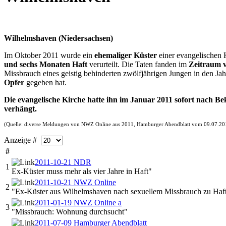
Wilhelmshaven (Niedersachsen)
Im Oktober 2011 wurde ein
ehemaliger Küster
einer evangelischen
und sechs Monaten Haft
verurteilt. Die Taten fanden im
Zeitraum v
Missbrauch eines geistig behinderten zwölfjährigen Jungen in den Jah
Opfer
gegeben hat.
Die evangelische Kirche hatte ihn im Januar 2011 sofort nach 
verhängt.
(Quelle: diverse Meldungen von NWZ Online aus 2011, Hamburger Abendblatt vom 09.07.20
Anzeige #
#
2011-10-21 NDR
1
Ex-Küster muss mehr als vier Jahre in Haft"
2011-10-21 NWZ Online
2
"Ex-Küster aus Wilhelmshaven nach sexuellem Missbrauch zu Haftst
2011-01-19 NWZ Online a
3
"Missbrauch: Wohnung durchsucht"
2011-07-09 Hamburger Abendblatt