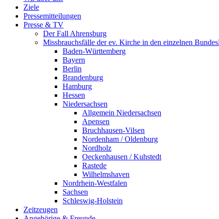
Ziele
Pressemitteilungen
Presse & TV
Der Fall Ahrensburg
Missbrauchsfälle der ev. Kirche in den einzelnen Bundes
Baden-Württemberg
Bayern
Berlin
Brandenburg
Hamburg
Hessen
Niedersachsen
Allgemein Niedersachsen
Apensen
Bruchhausen-Vilsen
Nordenham / Oldenburg
Nordholz
Oeckenhausen / Kuhstedt
Rastede
Wilhelmshaven
Nordrhein-Westfalen
Sachsen
Schleswig-Holstein
Zeitzeugen
Angehörige & Freunde